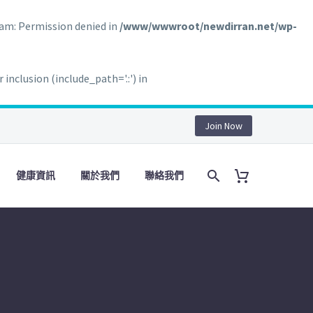
m: Permission denied in
/www/wwwroot/newdirran.net/wp-
clusion (include_path='.:') in
Join Now
健康資訊
關於我們
聯絡我們