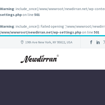
Warning
: include_once(/www/wwwroot/newdirran.net/wp-content
settings.php
on line
501
Warning
: include_once(): Failed opening '/www/wwwroot/newdirr
/www/wwwroot/newdirran.net/wp-settings.php
on line
501
19th Ave New York, NY 95822, USA