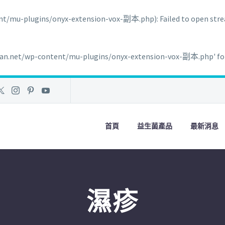
/mu-plugins/onyx-extension-vox-副本.php): Failed to open strea
an.net/wp-content/mu-plugins/onyx-extension-vox-副本.php' for in
首頁
益生菌產品
最新消息
濕疹