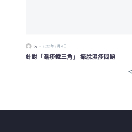
疹
問
題
-
By
2022 年 8 月 4 日
針對「濕疹鐵三角」 擺脫濕疹問題