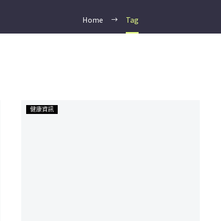
Home
Tag
腸
健康資訊
道
細
菌
與
濕
疹
的
關
聯