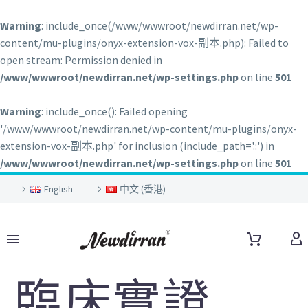
Warning
: include_once(/www/wwwroot/newdirran.net/wp-
content/mu-plugins/onyx-extension-vox-副本.php): Failed to
open stream: Permission denied in
/www/wwwroot/newdirran.net/wp-settings.php
on line
501
Warning
: include_once(): Failed opening
'/www/wwwroot/newdirran.net/wp-content/mu-plugins/onyx-
extension-vox-副本.php' for inclusion (include_path='.:') in
/www/wwwroot/newdirran.net/wp-settings.php
on line
501
English
中文 (香港)
臨床實證