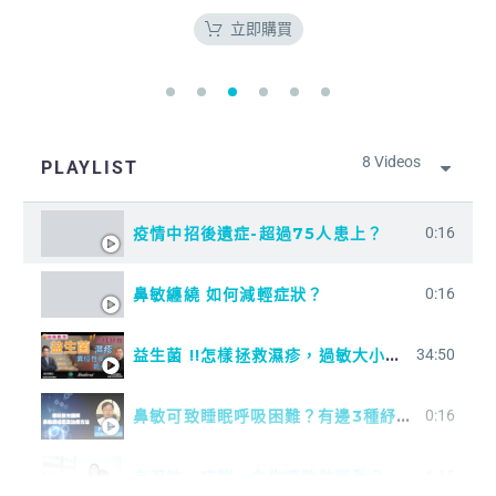
立即購買
8 Videos
PLAYLIST
疫情中招後遺症-超過75人患上？
0:16
鼻敏纏繞 如何減輕症狀？
0:16
益生菌 !!怎樣拯救濕疹，過敏大小病人? 如何選擇益生菌 ? L 痕不可擋 L異位性皮炎 L 奶癬 L#侯鈞翔#CONTIPSHK# 陳偉明#過癮醫學#益生菌#濕疹#奶癬#異位性皮炎
34:50
鼻敏可致睡眠呼吸困難？有邊3種紓緩方法？
0:16
有濕敏、咳喘，令你唔敢做運動？
1:15