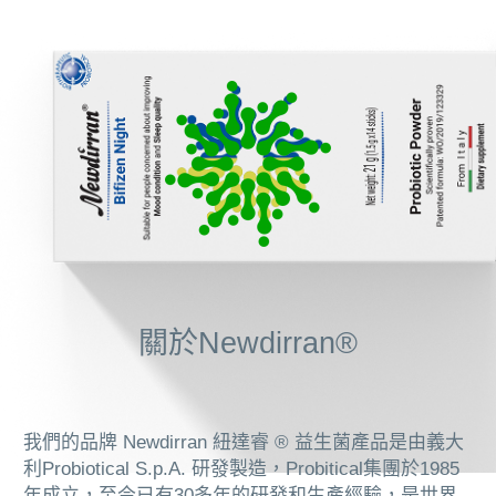
瞓得好唔好 關您「腸」事？
1:30
腸漏可引致氣喘同皮膚痕癢？究竟係咩嚟？
1:16
轉季咳喘發作 點先可以舒服啲？
1:08
關於Newdirran®
我們的品牌 Newdirran 紐達睿 ® 益生菌產品是由義大
利Probiotical S.p.A. 研發製造，Probitical集團於1985
年成立，至今已有30多年的研發和生產經驗，是世界