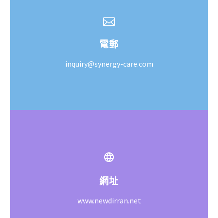
電郵
inquiry@synergy-care.com
網址
www.newdirran.net