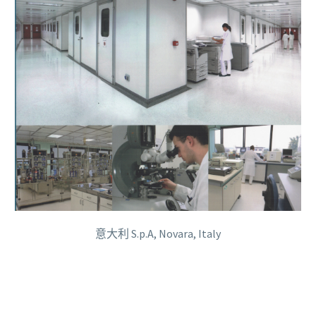
意大利 S.p.A, Novara, Italy