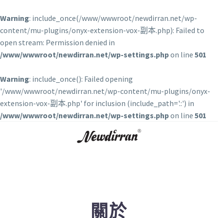
Warning
: include_once(/www/wwwroot/newdirran.net/wp-
content/mu-plugins/onyx-extension-vox-副本.php): Failed to
open stream: Permission denied in
/www/wwwroot/newdirran.net/wp-settings.php
on line
501
Warning
: include_once(): Failed opening
'/www/wwwroot/newdirran.net/wp-content/mu-plugins/onyx-
extension-vox-副本.php' for inclusion (include_path='.:') in
/www/wwwroot/newdirran.net/wp-settings.php
on line
501
關於